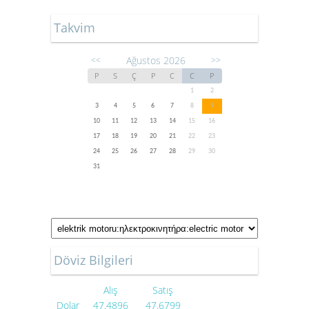
Takvim
Ağustos 2026
<<
>>
P
S
Ç
P
C
C
P
1
2
3
4
5
6
7
8
9
10
11
12
13
14
15
16
17
18
19
20
21
22
23
24
25
26
27
28
29
30
31
Döviz Bilgileri
Alış
Satış
Dolar
47.4896
47.6799