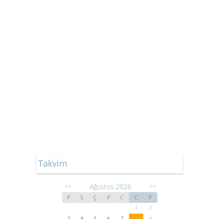
Takvim
Ağustos 2026
<<
>>
P
S
Ç
P
C
C
P
1
2
3
4
5
6
7
8
9