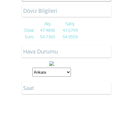
Döviz Bilgileri
Alış
Satış
Dolar
47.4896
47.6799
Euro
54.7365
54.9559
Hava Durumu
Saat