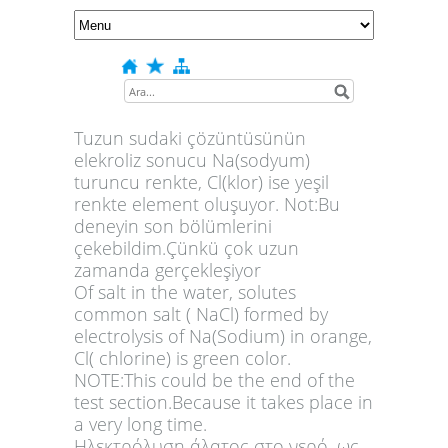
Tuzun sudaki çözüntüsünün
elekroliz sonucu Na(sodyum)
turuncu renkte, Cl(klor) ise yeşil
renkte element oluşuyor. Not:Bu
deneyin son bölümlerini
çekebildim.Çünkü çok uzun
zamanda gerçekleşiyor
Of salt in the water, solutes
common salt ( NaCl) formed by
electrolysis of Na(Sodium) in orange,
Cl( chlorine) is green color.
NOTE:This could be the end of the
test section.Because it takes place in
a very long time.
Ηλεκτρόλυση άλατος στο νερό, ως