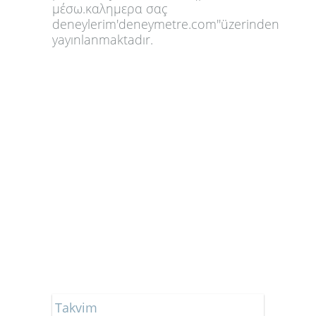
μέσω.καλημερα σαç
deneylerim'deneymetre.com''üzerinden
yayınlanmaktadır.
Takvim