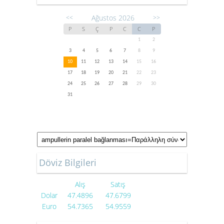
Ağustos 2026
<<
>>
P
S
Ç
P
C
C
P
1
2
3
4
5
6
7
8
9
10
11
12
13
14
15
16
17
18
19
20
21
22
23
24
25
26
27
28
29
30
31
Döviz Bilgileri
Alış
Satış
Dolar
47.4896
47.6799
Euro
54.7365
54.9559