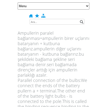
Ampullerin paralel
bağlanması=ampullerin birer uçlarını
bataryanın + kutbuna
bağlarız.ampullerin diğer uçlarını
bataryanın - kutbuna bağlarırız.bu
şekildeki bağlama şekline seri
bağlama denir.seri bağlamada
dirençler arttığı için ampullerin
parlaklığı azalır.
Parallel connection of the bulbs:We
connect the ends of the battery
pullern a + terminal.The other end
of the battery light bulbs - is
connected to the pole.This is called
the binding sequence binding to the