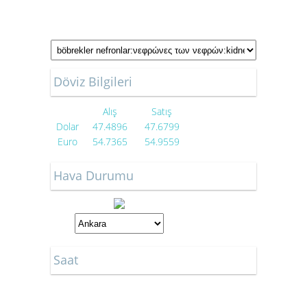
Döviz Bilgileri
Alış
Satış
Dolar
47.4896
47.6799
Euro
54.7365
54.9559
Hava Durumu
Saat