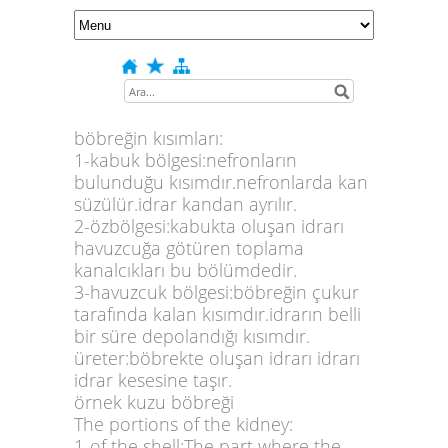
böbreğin kısımları:
1-kabuk bölgesi:nefronların
bulunduğu kısımdır.nefronlarda kan
süzülür.idrar kandan ayrılır.
2-özbölgesi:kabukta oluşan idrarı
havuzcuğa götüren toplama
kanalcıkları bu bölümdedir.
3-havuzcuk bölgesi:böbreğin çukur
tarafında kalan kısımdır.idrarın belli
bir süre depolandığı kısımdır.
üreter:böbrekte oluşan idrarı idrarı
idrar kesesine taşır.
örnek kuzu böbreği
The portions of the kidney:
1-of the shell:The part where the