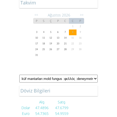
Takvim
Ağustos 2026
<<
>>
P
S
Ç
P
C
C
P
1
2
3
4
5
6
7
8
9
10
11
12
13
14
15
16
17
18
19
20
21
22
23
24
25
26
27
28
29
30
31
Döviz Bilgileri
Alış
Satış
Dolar
47.4896
47.6799
Euro
54.7365
54.9559