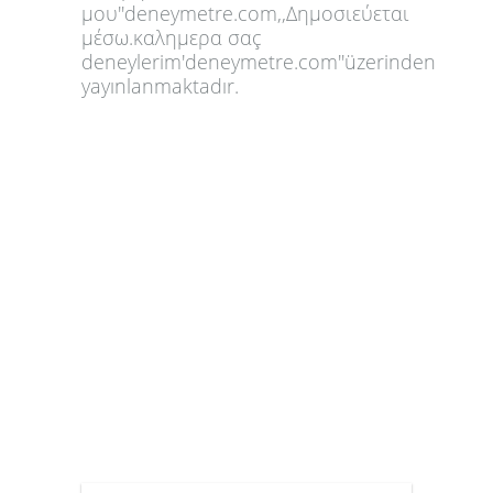
μου''deneymetre.com,,Δημοσιεύεται
μέσω.καλημερα σαç
deneylerim'deneymetre.com''üzerinden
yayınlanmaktadır.