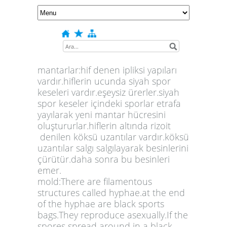
mantarlar:hif denen ipliksi yapıları
vardır.hiflerin ucunda siyah spor
keseleri vardır.eşeysiz ürerler.siyah
spor keseler içindeki sporlar etrafa
yayılarak yeni mantar hücresini
oluştururlar.hiflerin altında rizoit
denilen köksü uzantılar vardır.köksü
uzantılar salgı salgılayarak besinlerini
çürütür.daha sonra bu besinleri
emer.
mold:There are filamentous
structures called hyphae.at the end
of the hyphae are black sports
bags.They reproduce asexually.If the
spores spread around in a black